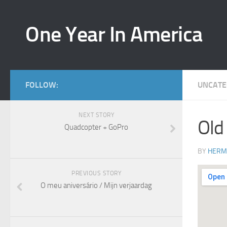
One Year In America
FOLLOW:
UNCATE
NEXT STORY
Old
Quadcopter + GoPro
BY
HERM
PREVIOUS STORY
View La
O meu aniversário / Mijn verjaardag