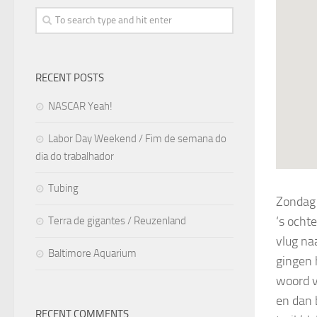
RECENT POSTS
NASCAR Yeah!
Labor Day Weekend / Fim de semana do
dia do trabalhador
Tubing
Zondag 
‘s ocht
Terra de gigantes / Reuzenland
vlug na
Baltimore Aquarium
gingen 
woord v
en dan 
RECENT COMMENTS