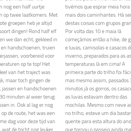
 nog een half uurtje
tivémos que esprar meia hora
 op twee laatkomers. Met
mais dois caminhantes. Há s
ote groepen heb je altijd
destas coisas com grupos gra
soort dingen! Rond half elf
Por volta das 10 e maia lá
n we dan echt, gekleed in
começámos então a hike, de g
en handschoenen, truien
e luvas, camisolas e casacos d
erjassen, voorbereid voor
inverno, preparados para as a
eraturen op te top! Het
temperaturas lá em cima! A
deel van het traject was
primeira parte do trilho foi fáci
jk, maar toch gingen de
mas mesmo assim, passados 
, jassen en handschoenen
minutos já os gorros, os casac
30 minuten al weer terug
as luvas estavam dentro das
sen in. Ook al lag er nog
mochilas. Mesmo com neve a
op de route, het was een
no trilho, esteve um dia basta
me dag voor deze tijd van
quente para esta altura do ano
r, wat de tocht nog leuker
que tornou o passeio ainda ma