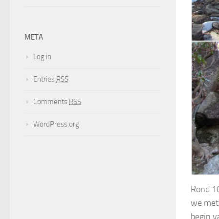
META
Log in
Entries
RSS
Comments
RSS
WordPress.org
Rond 10
we met 
begin v