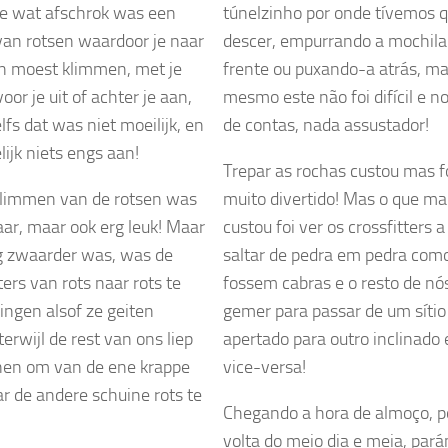
ie wat afschrok was een
túnelzinho por onde tívemos 
van rotsen waardoor je naar
descer, empurrando a mochila
 moest klimmen, met je
frente ou puxando-a atrás, m
oor je uit of achter je aan,
mesmo este não foi difícil e n
lfs dat was niet moeilijk, en
de contas, nada assustador!
lijk niets engs aan!
Trepar as rochas custou mas f
limmen van de rotsen was
muito divertido! Mas o que ma
ar, maar ook erg leuk! Maar
custou foi ver os crossfitters a
 zwaarder was, was de
saltar de pedra em pedra com
ters van rots naar rots te
fossem cabras e o resto de nós
ringen alsof ze geiten
gemer para passar de um sítio
erwijl de rest van ons liep
apertado para outro inclinado 
nen om van de ene krappe
vice-versa!
ar de andere schuine rots te
Chegando a hora de almoço, p
volta do meio dia e meia, par