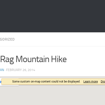
GORIZED
 Rag Mountain Hike
AN
· FEBRUARY 26, 2014
rger Map