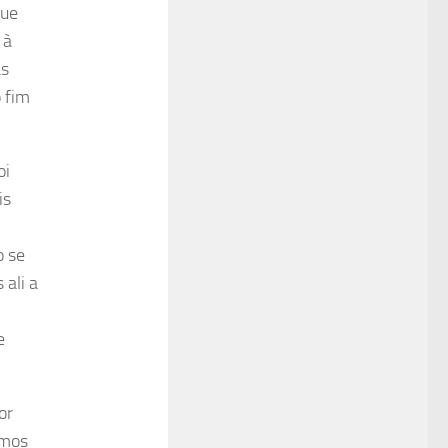
que
 à
as
o fim
oi
is
o se
 ali a
e
or
ámos