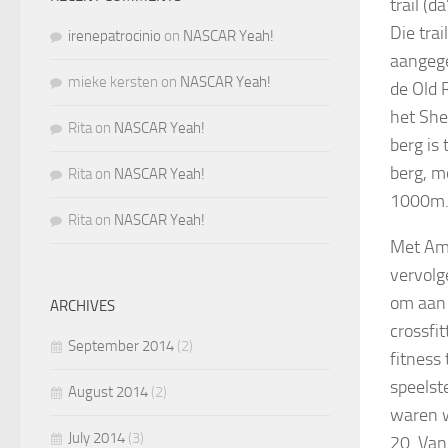
trail (d
Die trai
irenepatrocinio
on
NASCAR Yeah!
aangege
mieke kersten
on
NASCAR Yeah!
de Old 
het She
Rita
on
NASCAR Yeah!
berg is
berg, m
Rita
on
NASCAR Yeah!
1000m
Rita
on
NASCAR Yeah!
Met Am
vervolg
om aan 
ARCHIVES
crossfit
September 2014
(2)
fitness 
speelst
August 2014
(2)
waren w
July 2014
(3)
20. Van