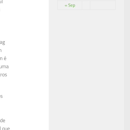
il
« Sep
u
Rag
h
m é
 uma
ros
os
 de
l que