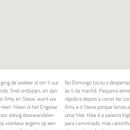
ging de wekker al om 5 uur
No Domingo tocou o desperta
ends. Snel ontbijten, en dan
às 5 da manhã. Pequeno almo
ar Amy en Steve, want we
rápido e depois a correr ter co
hiken. Hiken is het Engelse
Amy e o Steve porque íamos p
oor stevig doorwandelen
uma hike. Hike é a palavra Ing
bij voorkeur ergens op een
para caminhada, mas caminh