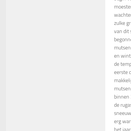
moesten
wachten
zulke gr
van dit 
begonne
mutsen 
en wint
de temp
eerste 
makkeli
mutsen
binnen 
de rugas
sneeuw 
erg war
het jaa