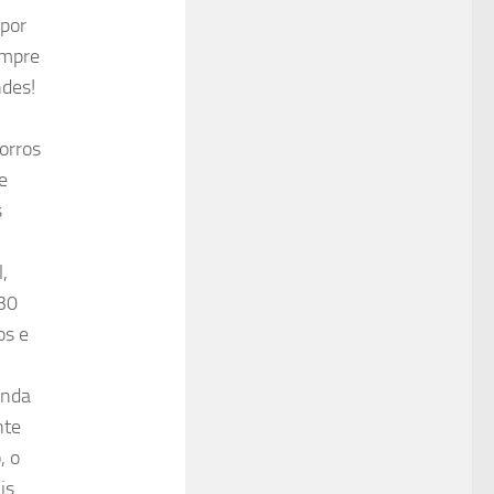
 por
empre
ndes!
orros
e
s
l,
30
os e
inda
nte
, o
is