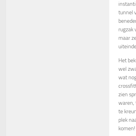
instant
tunnel 
beneden
rugzak v
maar ze
uiteinde
Het bek
wel zwa
wat nog
crossfit
zien sp
waren, t
te kreu
plek na
komen!