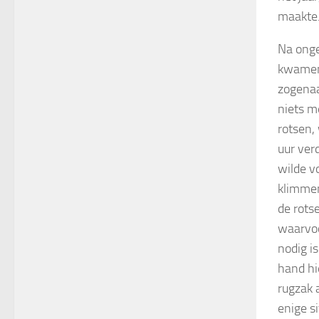
maakte
Na onge
kwamen 
zogenaa
niets m
rotsen,
uur verd
wilde v
klimmen
de rots
waarvoo
nodig i
hand hi
rugzak 
enige si