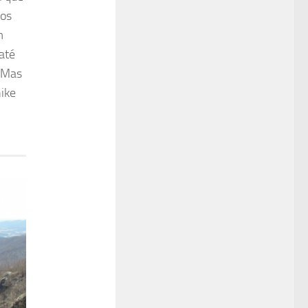
mos
m
até
 Mas
hike