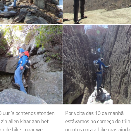
 uur ‘s ochtends stonden
Por volta das 10 da manhã
z’n allen klaar aan het
estávamos no começo do trilh
an de hike, maar we
prontos para a hike mas ainda