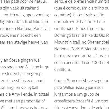
a’s een pad) door de natuur.
sério, e de preferência num tra
ls zijn vaak uitstekend
(que é como quem diz trilho o
ven. En wij gingen zondag
caminho). Estes trails estão
Rag Mountain trail hiken, in
normalmente bastante bem
nandoah National Park. Die
sinalizados. E nós fomos no
 trouwens niet echt een
Domingo fazer a hike do Old 
eer een stevige heuvel van
Mountain trail, no Shenandoa
.
National Park. A Mountain ne
bem uma montanha… é mais
y en Steve gingen we
colina acentuada de 1000 met
ens snel naar Williamsburg
de altura.
te sluiten bij een group
ters (crossfit is een soort
Com a Amy e o Steve seguim
training) en volleyball
para Williamsburg para nos
ers die Amy kende, in totaal
juntarmos a um grupo de
e met een persoontje of
crossfitters (crossfit é um tipo
 Williamsburg was het nog
fitness) e jogadoras de voleibo