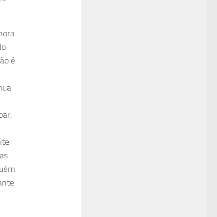
hora
do
ão é
inua
par,
ite
as
guém
ante