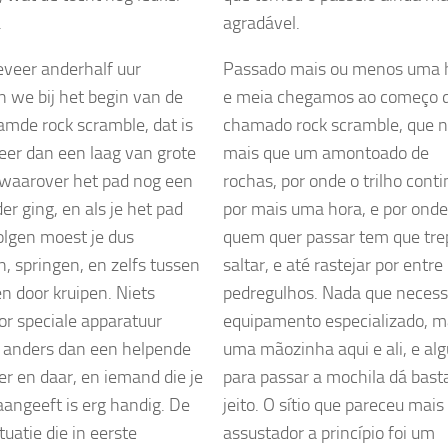
.
agradável.
veer anderhalf uur
Passado mais ou menos uma 
we bij het begin van de
e meia chegamos ao começo 
mde rock scramble, dat is
chamado rock scramble, que n
eer dan een laag van grote
mais que um amontoado de
 waarover het pad nog een
rochas, por onde o trilho cont
er ging, en als je het pad
por mais uma hora, e por onde
olgen moest je dus
quem quer passar tem que tre
, springen, en zelfs tussen
saltar, e até rastejar por entre
en door kruipen. Niets
pedregulhos. Nada que necess
r speciale apparatuur
equipamento especializado, m
s anders dan een helpende
uma mãozinha aqui e ali, e al
er en daar, en iemand die je
para passar a mochila dá bast
aangeeft is erg handig. De
jeito. O sítio que pareceu mais
tuatie die in eerste
assustador a princípio foi um