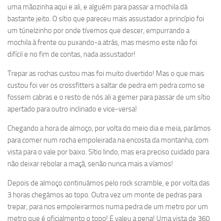
uma mãozinha aqui e ali, e alguém para passar a mochila dá
bastante jeito. O sítio que pareceu mais assustador a princípio foi
um túnelzinho por onde tívemos que descer, empurrando a
mochila à frente ou puxando-a atrás, mas mesmo este não foi
difícil e no fim de contas, nada assustador!
Trepar as rochas custou mas foi muito divertido! Mas o que mais
custou foi ver os crossfitters a saltar de pedra em pedra como se
fossem cabras e o resto de nós ali a gemer para passar de um sítio
apertado para outro inclinado e vice-versa!
Chegando a hora de almoço, por volta do meio dia e meia, parámos
para comer num rocha empoleirada na encosta da montanha, com
vista para o vale por baixo. Sítio lindo, mas era preciso cuidado para
não deixar rebolar a maçã, senão nunca mais a víamos!
Depois de almoço continuámos pelo rock scramble, e por volta das
3 horas chegámos ao topo. Outra vez um monte de pedras para
trepar, para nos empoleirarmos numa pedra de um metro por um
metro que é oficialmento o topo! E valeu a pena! Uma vista de 360