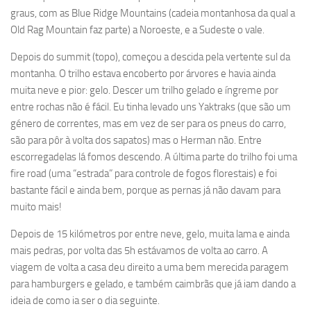
graus, com as Blue Ridge Mountains (cadeia montanhosa da qual a
Old Rag Mountain faz parte) a Noroeste, e a Sudeste o vale.
Depois do summit (topo), começou a descida pela vertente sul da
montanha. O trilho estava encoberto por árvores e havia ainda
muita neve e pior: gelo. Descer um trilho gelado e íngreme por
entre rochas não é fácil. Eu tinha levado uns Yaktraks (que são um
género de correntes, mas em vez de ser para os pneus do carro,
são para pôr à volta dos sapatos) mas o Herman não. Entre
escorregadelas lá fomos descendo. A última parte do trilho foi uma
fire road (uma “estrada” para controle de fogos florestais) e foi
bastante fácil e ainda bem, porque as pernas já não davam para
muito mais!
Depois de 15 kilómetros por entre neve, gelo, muita lama e ainda
mais pedras, por volta das 5h estávamos de volta ao carro. A
viagem de volta a casa deu direito a uma bem merecida paragem
para hamburgers e gelado, e também caimbrãs que já iam dando a
ideia de como ia ser o dia seguinte.