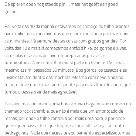
De spieren doen nog steeds pijn … maar het geeft een goed
gevoel!
Por volta das 10 da manhã estávamos no começo do trilho prontos
para a hike mas ainda tivémos que esprar meia hora por mais dois
caminhantes. Há sempre destas coisas com grupos grandes! Por
volta das 10 e maia lá começámos então a hike, de gorros e luvas,
camisolas e casacos de inverno, preparados para as as
temperaturas lá em cima! A primeira parte do trilho foi fácil, mas
mesmo assim, passados 30 minutos já os gorros, os casacos e as
luvas estavam dentro das mochilas. Mesmo com neve ainda no
trilho, esteve um dia bastante quente para esta altura do ano, o que
tornou o passeio ainda mais agradável.
Passado mais ou menos uma hora e meia chegamos ao começo do
chamado rock scramble, que não é mais que um amontoado de
rochas, por onde o trilho continua por mais uma hora, e por onde
quem quer passar tem que trepar, saltar, e até rastejar por entre
pedregulhos. Nada que necessite equipamento especializado, mas