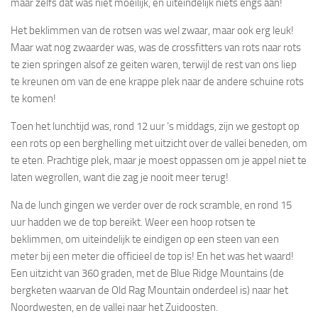
maar zelfs dat was niet moeilijk, en uiteindelijk niets engs aan!
Het beklimmen van de rotsen was wel zwaar, maar ook erg leuk!
Maar wat nog zwaarder was, was de crossfitters van rots naar rots
te zien springen alsof ze geiten waren, terwijl de rest van ons liep
te kreunen om van de ene krappe plek naar de andere schuine rots
te komen!
Toen het lunchtijd was, rond 12 uur ‘s middags, zijn we gestopt op
een rots op een berghelling met uitzicht over de vallei beneden, om
te eten. Prachtige plek, maar je moest oppassen om je appel niet te
laten wegrollen, want die zag je nooit meer terug!
Na de lunch gingen we verder over de rock scramble, en rond 15
uur hadden we de top bereikt. Weer een hoop rotsen te
beklimmen, om uiteindelijk te eindigen op een steen van een
meter bij een meter die officieel de top is! En het was het waard!
Een uitzicht van 360 graden, met de Blue Ridge Mountains (de
bergketen waarvan de Old Rag Mountain onderdeel is) naar het
Noordwesten, en de vallei naar het Zuidoosten.