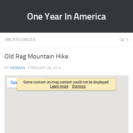
One Year In America
UNCATEGORIZED
5
Old Rag Mountain Hike
BY
HERMAN
· FEBRUARY 26, 2014
View Larger Map