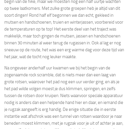
begin van de hike, maar we moesten nog een half uurtje wachten
op twee laatkomers. Met zulke grote groepen heb je altijd van dit
soort dingen! Rond half elf begonnen we dan echt, gekleed in
mutsen en handschoenen, truien en winterjassen, voorbereid voor
de temperaturen op te top! Het eerste deel van het traject was
makkelijk, maar toch gingen de mutsen, jassen en handschoenen
binnen 30 minuten al weer terug de rugassen in. Ook al lag er nog
sneeuw op de route, het was een erg warme dag voor deze tijd van
het jaar, wat de tocht nog leuker maakte.
Na ongeveer anderhalf uur kwamen we bij het begin van de
zogenaamde rock scramble, dat is niets meer dan een laag van
grote rotsen, waarover het pad nog een uur verder ging, en als je
het pad wilde volgen moest je dus klimmen, springen, en zelfs
tussen de rotsen door kruipen. Niets waarvoor speciale apparatuur
nodig is anders dan een helpende hand hier en daar, en iemand die
je rugzak aangeeft is erg handig. De enige situatie die in eerste
instantie wat afschrok was een tunnel van rotsen waardoor je naar
beneden moest klimmen, met je rugzak voor je uit of achter je aan,