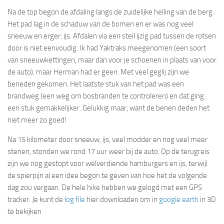
Na de top begon de afdaling langs de zuidelijke helling van de berg.
Het pad lag in de schaduw van de bomen en er was nog veel
sneeuw en erger: ijs. Afdalen via een steil ijzig pad tussen de rotsen
door is niet eenvoudig. Ik had Yaktraks meegenomen (een soort
van sneeuwkettingen, maar dan voor je schoenen in plaats van voor
de auto), maar Herman had er geen. Met veel geglij zijn we
beneden gekomen. Het laatste stuk van het pad was een
brandweg (een weg om bosbranden te controleren) en dat ging
een stuk gemakkelijker. Gelukkig maar, want de benen deden het
niet meer zo goed!
Na 15 kilometer door sneeuw, ijs, veel modder en nog veel meer
stenen, stonden we rond 17 uur weer bij de auto. Op de terugreis
zijn we nog gestopt voor welverdiende hamburgers en ijs, terwijl
de spierpijn al een idee begon te geven van hoe het de volgende
dag zou vergaan. De hele hike hebben we gelogd met een GPS
tracker. Je kunt de
log file
hier downloaden om in
google earth
in 3D
te bekijken.