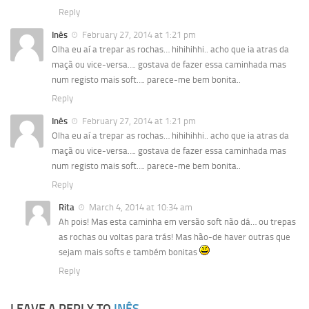
Reply
Inês
February 27, 2014 at 1:21 pm
Olha eu aí a trepar as rochas… hihihihhi.. acho que ia atras da
maçã ou vice-versa…. gostava de fazer essa caminhada mas
num registo mais soft…. parece-me bem bonita..
Reply
Inês
February 27, 2014 at 1:21 pm
Olha eu aí a trepar as rochas… hihihihhi.. acho que ia atras da
maçã ou vice-versa…. gostava de fazer essa caminhada mas
num registo mais soft…. parece-me bem bonita..
Reply
Rita
March 4, 2014 at 10:34 am
Ah pois! Mas esta caminha em versão soft não dá… ou trepas
as rochas ou voltas para trás! Mas hão-de haver outras que
sejam mais softs e também bonitas
Reply