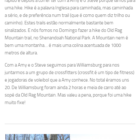
rápido e depois a correr ter com a Amy e o Steve porque íamos para
uma hike. Hike é a palavra Inglesa para caminhada, mas caminhada
a sério, e de preferência num trail (que é como quem diz trilho ou
caminho). Estes trails estão normalmente bastante bem
sinalizados. E nós fomos no Domingo fazer a hike do Old Rag
Mountain trail, no Shenandoah National Park. A Mountain nem é
bem uma montanha… é mais uma colina acentuada de 1000
metros de altura.
Com a Amy e o Steve seguimos para Williamsburg para nos
juntarmos a um grupo de crossfitters (crossfit é um tipo de fitness)
e jogadoras de voleibol que a Amy conhece. No total éramos uns
20. De Williamsburg foram ainda 2 horas e meia de carro até ao
sopé da Old Rag Mountain. Mas valeu a pena, porque foi uma hike
muito fixe!