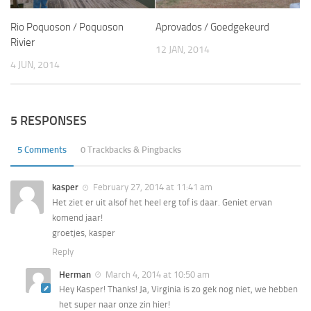
Rio Poquoson / Poquoson
Aprovados / Goedgekeurd
Rivier
12 JAN, 2014
4 JUN, 2014
5 RESPONSES
5 Comments
0 Trackbacks & Pingbacks
kasper
February 27, 2014 at 11:41 am
Het ziet er uit alsof het heel erg tof is daar. Geniet ervan
komend jaar!
groetjes, kasper
Reply
Herman
March 4, 2014 at 10:50 am
Hey Kasper! Thanks! Ja, Virginia is zo gek nog niet, we hebben
het super naar onze zin hier!