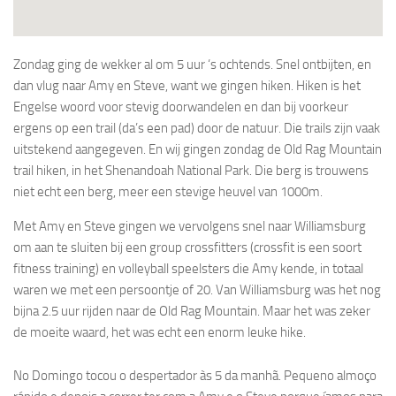
Zondag ging de wekker al om 5 uur ‘s ochtends. Snel ontbijten, en
dan vlug naar Amy en Steve, want we gingen hiken. Hiken is het
Engelse woord voor stevig doorwandelen en dan bij voorkeur
ergens op een trail (da’s een pad) door de natuur. Die trails zijn vaak
uitstekend aangegeven. En wij gingen zondag de Old Rag Mountain
trail hiken, in het Shenandoah National Park. Die berg is trouwens
niet echt een berg, meer een stevige heuvel van 1000m.
Met Amy en Steve gingen we vervolgens snel naar Williamsburg
om aan te sluiten bij een group crossfitters (crossfit is een soort
fitness training) en volleyball speelsters die Amy kende, in totaal
waren we met een persoontje of 20. Van Williamsburg was het nog
bijna 2.5 uur rijden naar de Old Rag Mountain. Maar het was zeker
de moeite waard, het was echt een enorm leuke hike.
No Domingo tocou o despertador às 5 da manhã. Pequeno almoço