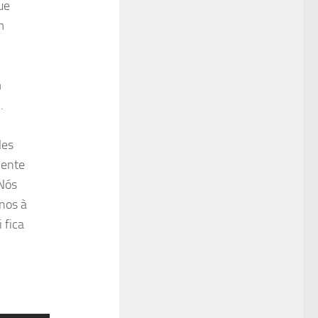
ue
m
m
.
les
mente
Nós
nos à
 fica