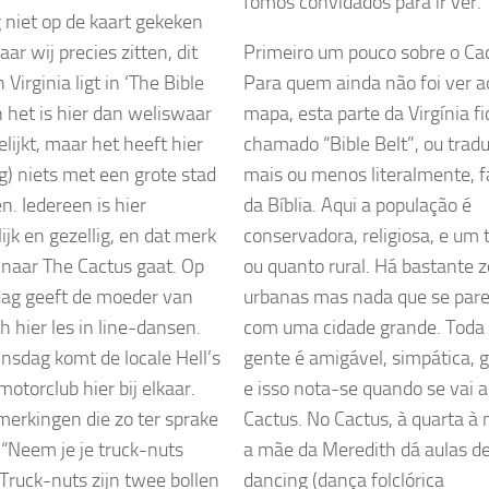
fomos convidados para ir ver.
 niet op de kaart gekeken
ar wij precies zitten, dit
Primeiro um pouco sobre o Cac
 Virginia ligt in ‘The Bible
Para quem ainda não foi ver a
n het is hier dan weliswaar
mapa, esta parte da Virgínia fi
lijkt, maar het heeft hier
chamado “Bible Belt”, ou trad
ig) niets met een grote stad
mais ou menos literalmente, f
n. Iedereen is hier
da Bíblia. Aqui a população é
ijk en gezellig, en dat merk
conservadora, religiosa, e um 
e naar The Cactus gaat. Op
ou quanto rural. Há bastante 
ag geeft de moeder van
urbanas mas nada que se par
h hier les in line-dansen.
com uma cidade grande. Toda
insdag komt de locale Hell’s
gente é amigável, simpática, g
otorclub hier bij elkaar.
e isso nota-se quando se vai 
erkingen die zo ter sprake
Cactus. No Cactus, à quarta à 
“Neem je je truck-nuts
a mãe da Meredith dá aulas de
Truck-nuts zijn twee bollen
dancing (dança folclórica