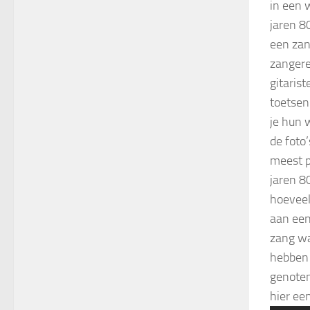
in een 
jaren 8
een zan
zangere
gitaris
toetsen
je hun 
de foto
meest 
jaren 8
hoeveel
aan een
zang wa
hebben
genoten
hier een