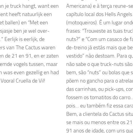
aan je truck hangt, want een
Americana) e à terça reune-se
vent heeft natuurlijk een
capítulo local dos Hells Angels
et ballen) en “Met een
(motoqueiros). É um lugar ond
gsjasje ben je wel over-
frases: “Trouxeste as tuas truc
” Eerlijk is eerlijk, de
nuts?” e “Com um casaco de f
rs van The Cactus waren
de-treino já estás mais que b
en de 21 en 91, en er zaten
vestido” não destoam. Para 
emde vogels tussen, maar
não sabe o que truck-nuts são
n was even gezellig en had
bem, são “nuts” ou bolas que 
! Vooral Cruella de Vil!
põem no gancho para o atrela
das carrinhas, ou pick-ups, c
fossem os tomatitos do carro
pois… eu também fiz essa cara
Bem, a clientela do Cactus sit
se mais ou menos entre os 21
91 anos de idade, com uns qu