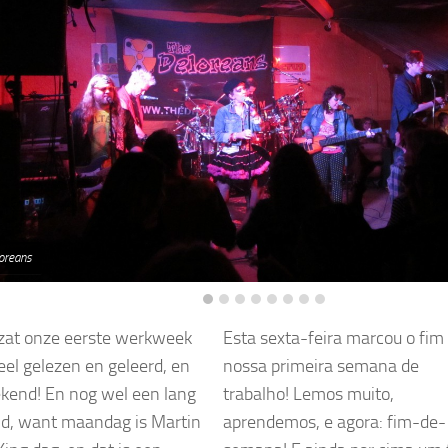
oreans
 zat onze eerste werkweek
Esta sexta-feira marcou o fim
Veel gelezen en geleerd, en
nossa primeira semana de
kend! En nog wel een lang
trabalho! Lemos muito,
d, want maandag is Martin
aprendemos, e agora: fim-de-