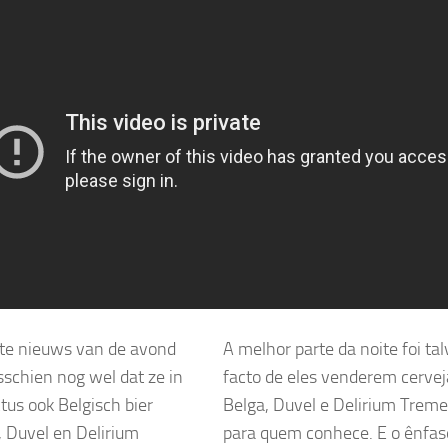
te nieuws van de avond
A melhor parte da noite foi tal
schien nog wel dat ze in
facto de eles venderem cervej
tus ook Belgisch bier
Belga, Duvel e Delirium Treme
 Duvel en Delirium
para quem conhece. E o ênfas