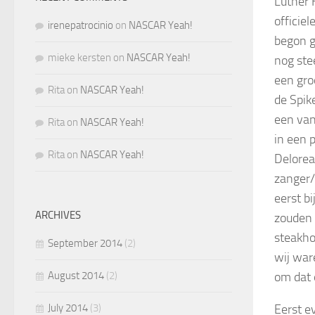
Luther 
officie
irenepatrocinio
on
NASCAR Yeah!
begon g
mieke kersten
on
NASCAR Yeah!
nog ste
een gro
Rita
on
NASCAR Yeah!
de Spik
een van
Rita
on
NASCAR Yeah!
in een 
Rita
on
NASCAR Yeah!
Delore
zanger
eerst b
ARCHIVES
zouden 
steakho
September 2014
(2)
wij war
August 2014
(2)
om dat 
July 2014
(3)
Eerst e