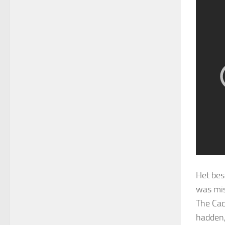
Het bes
was mis
The Cac
hadden,