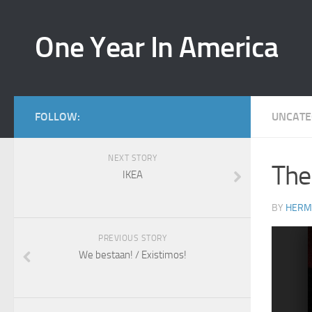
One Year In America
FOLLOW:
UNCATE
NEXT STORY
The
IKEA
BY
HERM
PREVIOUS STORY
ext
We bestaan! / Existimos!