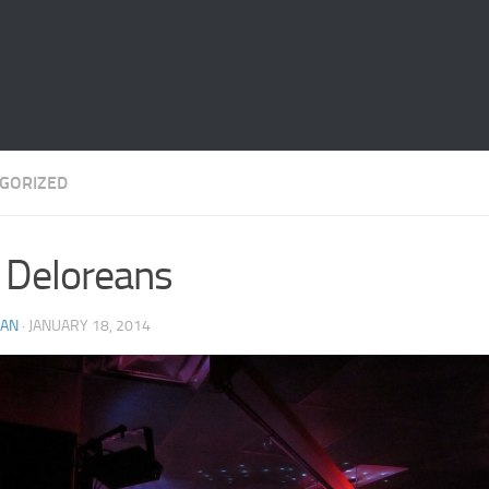
GORIZED
 Deloreans
AN
· JANUARY 18, 2014