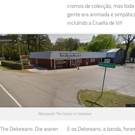
cromos de colecção, mas toda
gente era animada e simpática
incluíndo a Cruella de Vil!
Restaurant The Cactus in Yorktown
The Deloreans: Die waren
E os Deloreans, a banda, fora