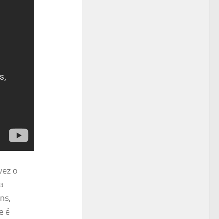
vez o
a
ns,
e é