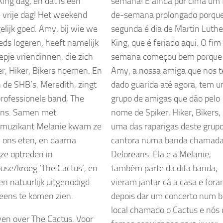
King dag, en dat is een
semana! E ainda por cima um 
le vrije dag! Het weekend
de-semana prolongado porqu
elijk goed. Amy, bij wie we
segunda é dia de Martin Luthe
eds logeren, heeft namelijk
King, que é feriado aqui. O fim
epje vriendinnen, die zich
semana começou bem porque
er, Hiker, Bikers noemen. En
Amy, a nossa amiga que nos 
 de SHB’s, Meredith, zingt
dado guarida até agora, tem 
professionele band, The
grupo de amigas que dão pelo
ans. Samen met
nome de Spiker, Hiker, Bikers,
/muzikant Melanie kwam ze
uma das raparigas deste grupo
ij ons eten, en daarna
cantora numa banda chamada
ze optreden in
Deloreans. Ela e a Melanie,
use/kroeg ‘The Cactus’, en
também parte da dita banda,
en natuurlijk uitgenodigd
vieram jantar cá a casa e for
eens te komen zien.
depois dar um concerto num b
local chamado o Cactus e nós c
ven over The Cactus. Voor