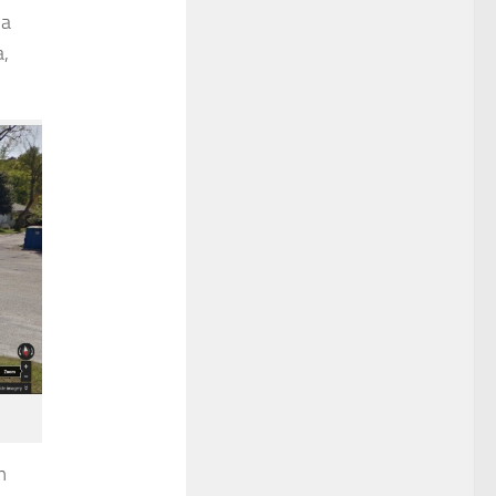
 a
,
m