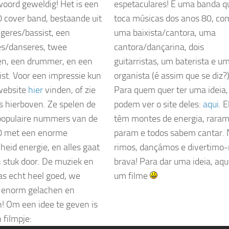
woord geweldig! Het is een
espetaculares! É uma banda q
0 cover band, bestaande uit
toca músicas dos anos 80, co
geres/bassist, een
uma baixista/cantora, uma
s/danseres, twee
cantora/dançarina, dois
ten, een drummer, en een
guitarristas, um baterista e u
ist. Voor een impressie kun
organista (é assim que se diz?)
website
hier
vinden, of zie
Para quem quer ter uma ideia,
’s hierboven. Ze spelen de
podem ver o site deles:
aqui
. E
populaire nummers van de
têm montes de energia, rara
0 met een enorme
param e todos sabem cantar. 
heid energie, en alles gaat
rimos, dançámos e divertimo-
 stuk door. De muziek en
brava! Para dar uma ideia, aqui
s echt heel goed, we
um filme
 enorm gelachen en
! Om een idee te geven is
 filmpje: