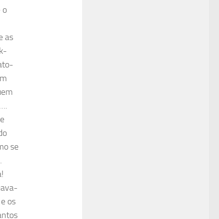
 o
e as
k-
ato-
em
quem
….
se
do
omo se
…
!
uava-
 e os
antos