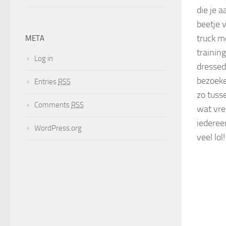
die je 
beetje 
truck m
META
trainin
Log in
dressed.
bezoeke
Entries
RSS
zo tuss
Comments
RSS
wat vre
iederee
WordPress.org
veel lol