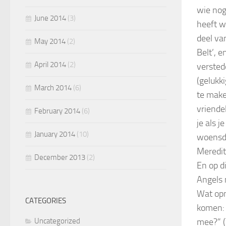
wie nog
June 2014
(3)
heeft wa
deel van
May 2014
(2)
Belt’, e
April 2014
(2)
verstede
(gelukk
March 2014
(6)
te make
vriendel
February 2014
(6)
je als j
January 2014
(10)
woensd
Meredit
December 2013
(2)
En op d
Angels m
Wat opm
CATEGORIES
komen: 
Uncategorized
mee?” (