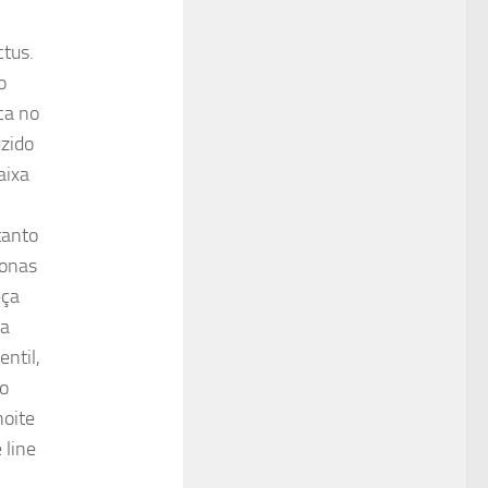
tus.
o
ca no
uzido
aixa
tanto
zonas
eça
 a
entil,
ao
noite
 line